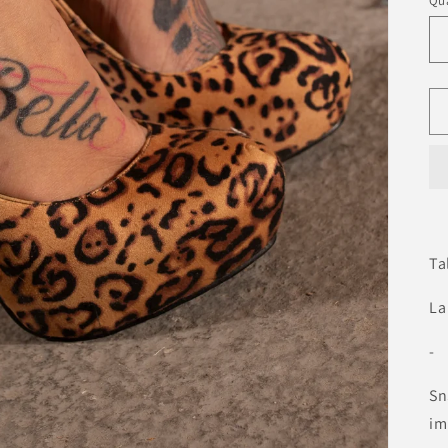
Qua
Ta
La
-
Sn
im