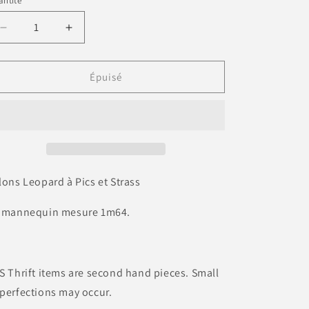
ntité
indisponible
Réduire
Augmenter
la
la
quantité
quantité
de
de
Épuisé
Talons
Talons
à
à
Pics
Pics
lons Leopard à Pics et Strass
 mannequin mesure 1m64.
S Thrift items are second hand pieces. Small
perfections may occur.