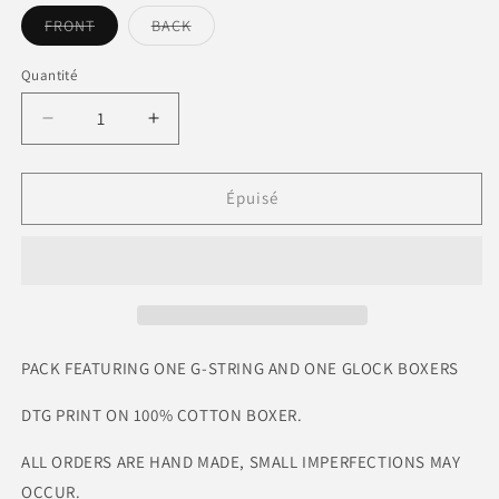
FRONT
BACK
Variante
Variante
épuisée
épuisée
ou
ou
Quantité
indisponible
indisponible
Réduire
Augmenter
la
la
quantité
quantité
de
de
Épuisé
String
String
n
n
Strap
Strap
Pack
Pack
PACK FEATURING ONE G-STRING AND ONE GLOCK BOXERS
DTG PRINT ON 100% COTTON BOXER.
ALL ORDERS ARE HAND MADE, SMALL IMPERFECTIONS MAY
OCCUR.